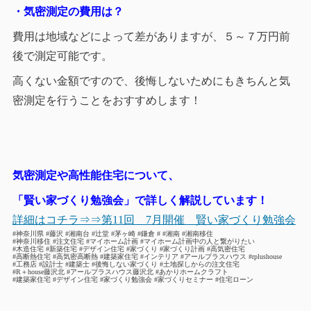
・気密測定の費用は？
費用は地域などによって差がありますが、５～７万円前
後で測定可能です。
高くない金額ですので、後悔しないためにもきちんと気
密測定を行うことをおすすめします！
気密測定や高性能住宅について、
「賢い家づくり勉強会」で詳しく解説しています！
詳細はコチラ⇒⇒第11回 7月開催 賢い家づくり勉強会
#神奈川県 #藤沢 #湘南台 #辻堂 #茅ヶ崎 #鎌倉 # #湘南 #湘南移住
#神奈川移住 #注文住宅 #マイホーム計画 #マイホーム計画中の人と繋がりたい
#木造住宅 #新築住宅 #デザイン住宅 #家づくり #家づくり計画 #高気密住宅
#高断熱住宅 #高気密高断熱 #建築家住宅 #インテリア #アールプラスハウス #rplushouse
#工務店 #設計士 #建築士 #後悔しない家づくり #土地探しからの注文住宅
#R＋house藤沢北 #アールプラスハウス藤沢北 #あかりホームクラフト
#建築家住宅 #デザイン住宅 #家づくり勉強会 #家づくりセミナー #住宅ローン