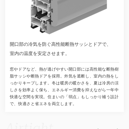
開口部の冷気を防ぐ高性能断熱サッシとドアで、
室内の温度を安定させます。
窓やドアなど、熱が逃げやすい開口部には高性能な断熱樹
脂サッシや断熱ドアを採用。外気を遮断し、室内の熱をし
っかりキープします。冬は暖房の暖かさを、夏は冷房の涼
しさを効率よく保ち、エネルギー消費を抑えながら一年中
快適な空間を実現。住まいの「弱点」もしっかり補う設計
で、快適さと省エネを両立します。
Airtight