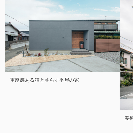
猫
美術館のような斜め壁の家