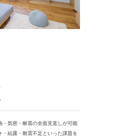
。
。
熱・気密・耐震の全面見直しが可能
さ・結露・耐震不足といった課題を