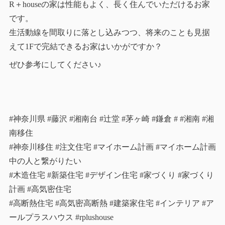
R＋houseの家は性能もよく、長く住んでいただけるお家
です。
生活動線を間取りに落とし込みつつ、将来のことも見据
えて1Fで完結できるお家はいかがですか？
ぜひ参考にしてください♪
#神奈川県 #藤沢 #湘南台 #辻堂 #茅ヶ崎 #鎌倉 # #湘南 #湘
南移住
#神奈川移住 #注文住宅 #マイホーム計画 #マイホーム計画
中の人と繋がりたい
#木造住宅 #新築住宅 #デザイン住宅 #家づくり #家づくり
計画 #高気密住宅
#高断熱住宅 #高気密高断熱 #建築家住宅 #インテリア #ア
ールプラスハウス #rplushouse