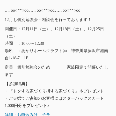
…｡oо○**○оo｡…｡oо○**○оo｡…｡oо○**○оo
12月も個別勉強会・相談会を行っております！
開催日：12月11日（土）、12月18日（土）、12月25日
（土）
時間 ：10:00～12:30
場所 ：あかりホームクラフト㈱ 神奈川県藤沢市湘南
台1-18-7 1F
定員：個別勉強会のため 一家族限定で開催いたし
ます
【参加特典】
・『トクする家づくり損する家づくり』本プレゼント
・ご夫婦でご参加のお客様にはスターバックスカード
1,000円分をプレゼント♪
詳細・お申込みはコチラ