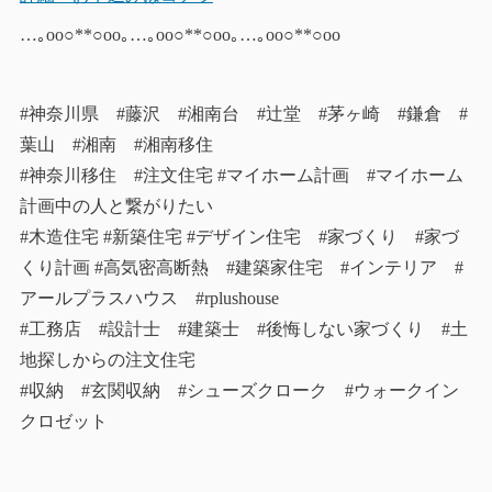
…｡oо○**○оo｡…｡oо○**○оo｡…｡oо○**○оo
#神奈川県 #藤沢 #湘南台 #辻堂 #茅ヶ崎 #鎌倉 #
葉山 #湘南 #湘南移住
#神奈川移住 #注文住宅 #マイホーム計画 #マイホーム
計画中の人と繋がりたい
#木造住宅 #新築住宅 #デザイン住宅 #家づくり #家づ
くり計画 #高気密高断熱 #建築家住宅 #インテリア #
アールプラスハウス #rplushouse
#工務店 #設計士 #建築士 #後悔しない家づくり #土
地探しからの注文住宅
#収納 #玄関収納 #シューズクローク #ウォークイン
クロゼット