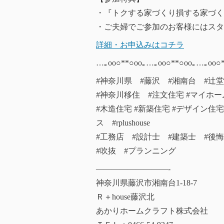
・『トクする家づくり損する家づく
・ご夫婦でご参加のお客様にはスター
詳細・お申込みはコチラ
…｡oо○**○оo｡…｡oо○**○оo｡…｡oо○*
#神奈川県 #藤沢 #湘南台 #辻
#神奈川移住 #注文住宅 #マイホ
#木造住宅 #新築住宅 #デザイン
ス #rplushouse
#工務店 #設計士 #建築士 #後
#吹抜 #プランニング
—————————-
神奈川県藤沢市湘南台1-18-7
Ｒ＋house藤沢北
あかりホームクラフト株式会社