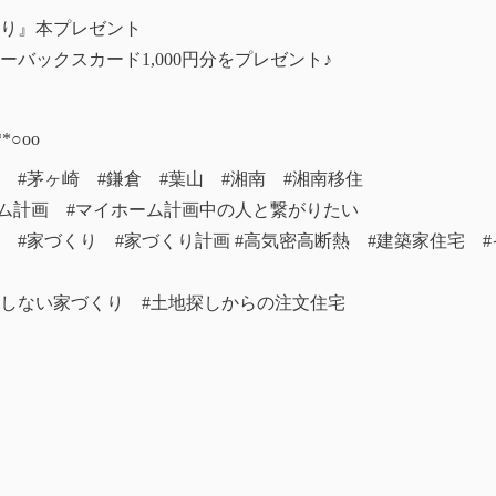
り』本プレゼント
バックスカード1,000円分をプレゼント♪
*○оo
堂 #茅ヶ崎 #鎌倉 #葉山 #湘南 #湘南移住
ーム計画 #マイホーム計画中の人と繋がりたい
住宅 #家づくり #家づくり計画 #高気密高断熱 #建築家住宅 
悔しない家づくり #土地探しからの注文住宅