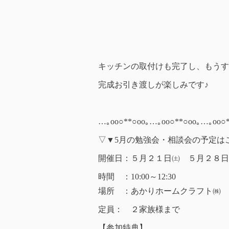
キッチンの取付けも完了し、もうす
完成お引き渡しが楽しみです♪
…｡oо○**○оo｡…｡oо○**○оo｡…｡oо○*
▽▼5月の勉強会・相談会の予定は
開催日：５月２１日㈯ ５月２８日
時間 ：10:00～12:30
場所 ：あかりホームクラフト㈱ 神奈
定員： ２家族様まで
【参加特典】