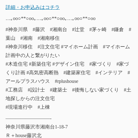
詳細・お申込みはコチラ
…｡oо○**○оo｡…｡oо○**○оo｡…｡oо○**○оo
#神奈川県 #藤沢 #湘南台 #辻堂 #茅ヶ崎 #鎌倉 #
葉山 #湘南 #湘南移住
#神奈川移住 #注文住宅 #マイホーム計画 #マイホーム
計画中の人と繋がりたい
#木造住宅 #新築住宅 #デザイン住宅 #家づくり #家づ
くり計画 #高気密高断熱 #建築家住宅 #インテリア #
アールプラスハウス #rplushouse
#工務店 #設計士 #建築士 #後悔しない家づくり #土
地探しからの注文住宅
#現場進行中 #上棟
—————————-
神奈川県藤沢市湘南台1-18-7
Ｒ＋house藤沢北