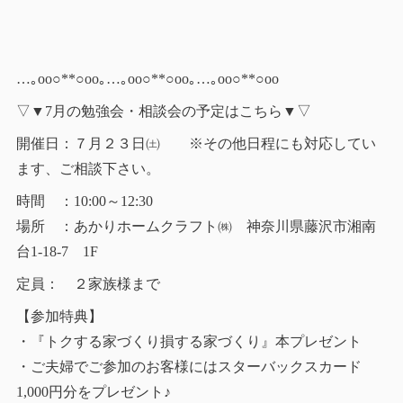
…｡oо○**○оo｡…｡oо○**○оo｡…｡oо○**○оo
▽▼7月の勉強会・相談会の予定はこちら▼▽
開催日：７月２３日㈯ ※その他日程にも対応してい
ます、ご相談下さい。
時間 ：10:00～12:30
場所 ：あかりホームクラフト㈱ 神奈川県藤沢市湘南
台1-18-7 1F
定員： ２家族様まで
【参加特典】
・『トクする家づくり損する家づくり』本プレゼント
・ご夫婦でご参加のお客様にはスターバックスカード
1,000円分をプレゼント♪