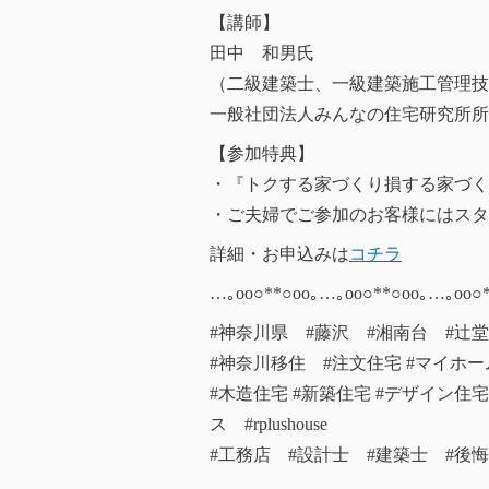
【講師】
田中 和男氏
（二級建築士、一級建築施工管理技
一般社団法人みんなの住宅研究所所
【参加特典】
・『トクする家づくり損する家づく
・ご夫婦でご参加のお客様にはスター
詳細・お申込みは
コチラ
…｡oо○**○оo｡…｡oо○**○оo｡…｡oо○*
#神奈川県 #藤沢 #湘南台 #辻
#神奈川移住 #注文住宅 #マイホ
#木造住宅 #新築住宅 #デザイン
ス #rplushouse
#工務店 #設計士 #建築士 #後