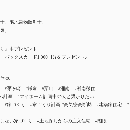
士、宅地建物取引士、
属）
り』本プレゼント
バックスカード1,000円分をプレゼント♪
*○оo
堂 #茅ヶ崎 #鎌倉 #葉山 #湘南 #湘南移住
ーム計画 #マイホーム計画中の人と繋がりたい
住宅 #家づくり #家づくり計画 #高気密高断熱 #建築家住宅 
悔しない家づくり #土地探しからの注文住宅 #階段