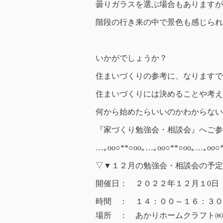
曇りガラスを選ぶ場合もありますが
階段の行き来の中で景色も感じられ
いかがでしょうか？
住まいづくりの参考に、なりますで
住まいづくりには決めることや考え
何から始めたらいいのかわからない
『家づくり勉強会・相談会』へご参
…｡oо○**○оo｡…｡oо○**○оo｡…｡oо○*
▽▼１２月の勉強会・相談会の予定
開催日： ２０２２年１２月１0日
時間 ： １４：００～１６：３０
場所 ： あかりホームクラフト㈱