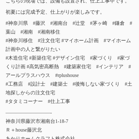
こちらの現場では、設備も設置され、仕上工事中です。
初夏には完成予定、仕上がりが楽しみです。
#神奈川県 #藤沢 #湘南台 #辻堂 #茅ヶ崎 #鎌倉 #
葉山 #湘南 #湘南移住
#神奈川移住 #注文住宅 #マイホーム計画 #マイホーム
計画中の人と繋がりたい
#木造住宅 #新築住宅 #デザイン住宅 #家づくり #家づ
くり計画 #高気密高断熱 #建築家住宅 #インテリア #
アールプラスハウス #rplushouse
#工務店 #設計士 #建築士 #後悔しない家づくり #土
地探しからの注文住宅
#タタミコーナー #仕上工事
—————————-
神奈川県藤沢市湘南台1-18-7
Ｒ＋house藤沢北
あかりホームクラフト株式会社