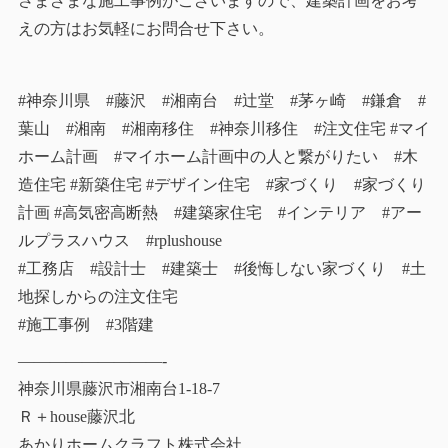
さまざまな施工事例がございますので、建築計画をお考
えの方はお気軽にお問合せ下さい。
#神奈川県 #藤沢 #湘南台 #辻堂 #茅ヶ崎 #鎌倉 #
葉山 #湘南 #湘南移住 #神奈川移住 #注文住宅 #マイ
ホーム計画 #マイホーム計画中の人と繋がりたい #木
造住宅 #新築住宅 #デザイン住宅 #家づくり #家づくり
計画 #高気密高断熱 #建築家住宅 #インテリア #アー
ルプラスハウス #rplushouse
#工務店 #設計士 #建築士 #後悔しない家づくり #土
地探しからの注文住宅
#施工事例 #3階建
—————————-
神奈川県藤沢市湘南台1-18-7
Ｒ＋house藤沢北
あかりホームクラフト株式会社