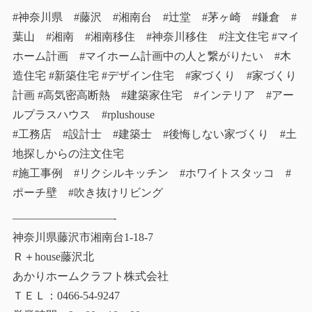
#神奈川県 #藤沢 #湘南台 #辻堂 #茅ヶ崎 #鎌倉 #
葉山 #湘南 #湘南移住 #神奈川移住 #注文住宅 #マイ
ホーム計画 #マイホーム計画中の人と繋がりたい #木
造住宅 #新築住宅 #デザイン住宅 #家づくり #家づくり
計画 #高気密高断熱 #建築家住宅 #インテリア #アー
ルプラスハウス #rplushouse
#工務店 #設計士 #建築士 #後悔しない家づくり #土
地探しからの注文住宅
#施工事例 #リクシルキッチン #ホワイトスタッコ #
ポーチ壁 #吹き抜けリビング
—————————-
神奈川県藤沢市湘南台1-18-7
Ｒ＋house藤沢北
あかりホームクラフト株式会社
ＴＥＬ：0466-54-9247