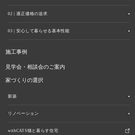
め、また、当社ウェブサイトで発生した問題を解決
02 | 適正価格の追求
するために、アクセスのなされたIPアドレス、ドメ
インを記録することがあります。しかし、そのよう
03 | 安心して暮らせる基本性能
なデータからは、お客様個人を特定することはでき
ません。
施工事例
クッキー（Cookie）について
見学会・相談会のご案内
当社のウェブサイトをより便利に閲覧していただく
家づくりの選択
ため、ウェブサーバよりお客様のコンピュータにク
ッキー（cookie）と呼ばれる小規模のデータを送付
新築
し、ハードディスクに記憶することがあります。ブ
ラウザの設定でクッキーの受け取りを拒否すること
リノベーション
ができますが、それによりウェブサイトのご利用が
正常にできない場合がありますのでご注意下さい。
withCATS猫と暮らす住宅