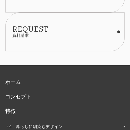
社と同等の個人情報の適正な管理を求めます。
個人情報の管理について
REQUEST
収集しました個人情報については、ホームページ管
資料請求
理者が厳重に管理し、漏えい、不正流用、改ざん等
の防止に適切な対策を講じます。
当社が信頼に足ると判断した委託先に個人情報を委
託することがあります。その利用目的は明示した当
社の利用目的達成のために必要な範囲内に限りま
ホーム
す。
利用目的に関し保存の必要のなくなった個人情報に
コンセプト
ついては、確実に、かつ、速やかに消去します。
特徴
IPアドレス等の利用について
01 | 暮らしに馴染むデザイン
当社ウェブサイトへのアクセスの傾向を分析するた