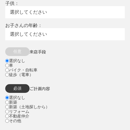
子供：
お子さんの年齢：
来店手段
任意
選択なし
車
バイク・自転車
徒歩（電車）
ご計画内容
必須
選択なし
新築
新築（土地探しから）
リフォーム
不動産仲介
その他