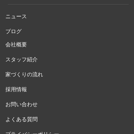
Google を含む第三者配信事業者は Cookieを使用し
て、当ウェブサイトへの過去のアクセス情報に基づ
ニュース
いてインターネット上のさまざまなサイトに当社の
ブログ
広告を配信することがあります。Google広告また
は、Network Advertising Initiative のオプトアウトペー
会社概要
ジにアクセスして、Googleを含む第三者配信事業者
スタッフ紹介
による Cookieの使用を無効にできます。
著作権について
家づくりの流れ
当社ホームページの内容、テキスト、画像等の無断
採用情報
転載・無断使用を固く禁じます。
お問い合わせ
当社のホームページ上の文書（商品画像情報等含
よくある質問
む）に関する著作権は、特別の記載がない限り、す
べて当社ならびにサイト制作会社に帰属します。本