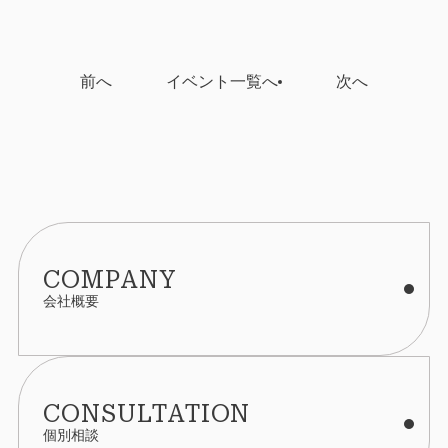
ご本人の意思による情報の提供を原則とします。
個人情報の収集にあたってはその利用目的を特定
前へ
イベント一覧へ
次へ
し、明示いたします。
個人情報の収集は特定された利用目的を達成するた
めに必要な範囲内で行います。
個人情報の利用制限について
提供いただいた個人情報は、あらかじめ明示した利
用目的の範囲内で利用いたします。
COMPANY
個人情報は、本人の同意がある場合を除き、明示し
会社概要
た利用目的以外で利用・提供することはありませ
ん。
個人情報の利用目的の範囲内において、個人情報を
CONSULTATION
含む業務を外部委託する場合は、契約書等により当
個別相談