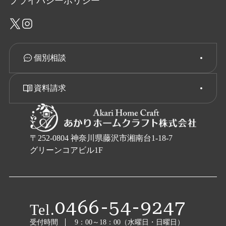
プライバシーポリシー
ホームページをご利用いただく際には、非営利目的
およびお客様内部の使用に限り、これらの文書を複
製することができます。
個別相談
文書に当社の著作権の表示がされている場合は、当
該著作権の表示を付したまま複製していただくこと
資料請求
が必要です。営利目的による複製、あるいは翻訳、
有線送信等、上記以外の著作権法上の利用はできま
せんので、ご注意ください。
〒252-0804 神奈川県藤沢市湘南台1-18-7
グリーンコアビル1F
免責事項
当社は、当社が運営/管理するウェブサイト（以下、
「本サイト」といいます）の運営にあたり、下記の
0466-54-9247
各条項に定める事項については、免責されるものと
Tel.
します。
受付時間
9：00～18：00（水曜日・日曜日）