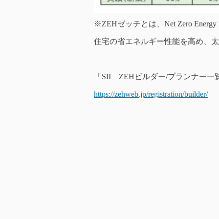
※ZEHゼッチとは、Net Zero En
住宅の省エネルギー性能を高め、太
「SII ZEHビルダー/プランナー
https://zehweb.jp/registration/builder/