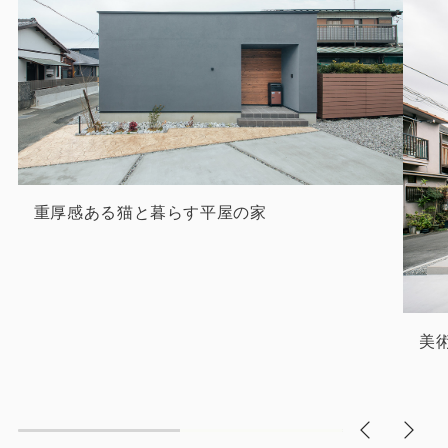
重厚感ある猫と暮らす平屋の家
美